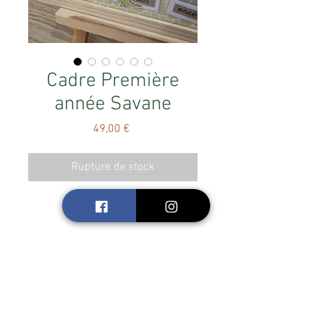
Cadre Première
année Savane
Prix
49,00 €
Rupture de stock
Coffret de 30x30
12 emplacements pour glisser une
photo de l'enfant chaque mois.
Pour mettre mes photos format
portait, format 5x7 mais 5x5 visible