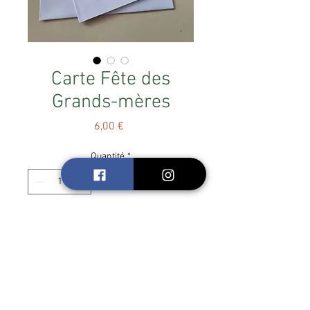
Carte Fête des
Grands-mères
Prix
6,00 €
Quantité
*
hop, j'achète
Carte Fête des Mamies
Dim. 13 x 13
Enveloppe fournie