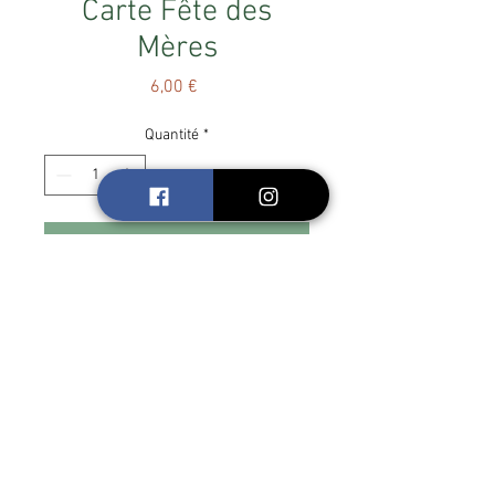
Carte Fête des
Mères
Prix
6,00 €
Quantité
*
hop, j'achète
Carte Fête des Mères
Dim. 13 x 13
Enveloppe fournie
Mise à jour Juillet 2026
par Creale Creations
Wix.com