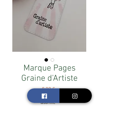
Marque Pages
Graine d'Artiste
Prix
8,00 €
Quantité
*
hop, j'achète